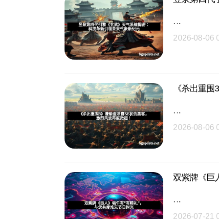
···
2026-08-06 
《杀出重围
···
2026-08-06 
双紫牌《巨
···
2026-07-21 