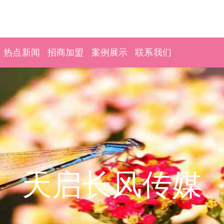
热点新闻
招商加盟
案例展示
联系我们
天启长风传媒