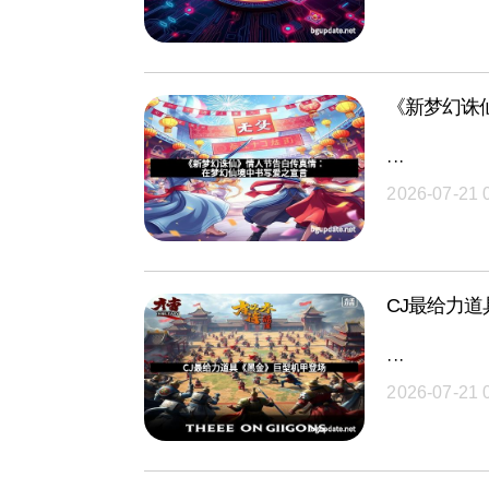
《新梦幻诛
···
2026-07-21 
CJ最给力
···
2026-07-21 