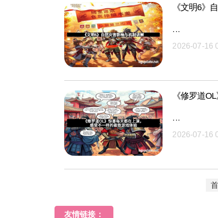
《文明6》
···
2026-07-16 
《修罗道O
···
2026-07-16 
友情链接：