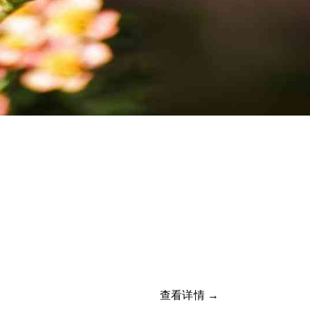
查看详情 →