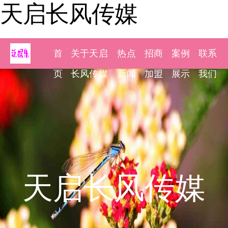
天启长风传媒
首
关于天启
热点
招商
案例
联系
页
长风传媒
新闻
加盟
展示
我们
天启长风传媒