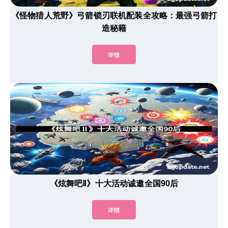
《怪物猎人荒野》弓箭锁刃联机配装全攻略：最强弓箭打
造秘籍
详情
《炫舞吧Ⅱ》十大活动诚邀全国90后
详情