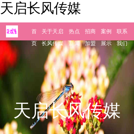
天启长风传媒
首
关于天启
热点
招商
案例
联系
页
长风传媒
新闻
加盟
展示
我们
天启长风传媒