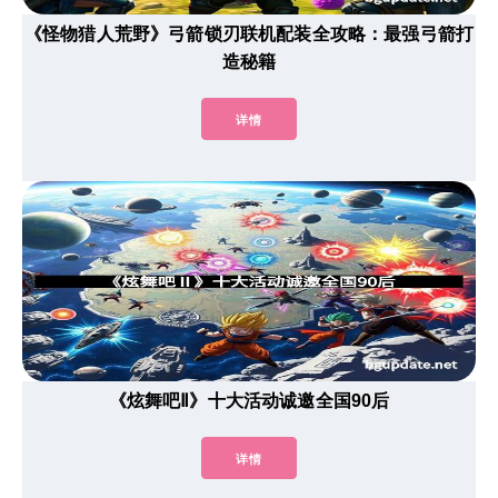
《怪物猎人荒野》弓箭锁刃联机配装全攻略：最强弓箭打
造秘籍
详情
《炫舞吧Ⅱ》十大活动诚邀全国90后
详情