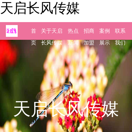
天启长风传媒
首
关于天启
热点
招商
案例
联系
页
长风传媒
新闻
加盟
展示
我们
天启长风传媒